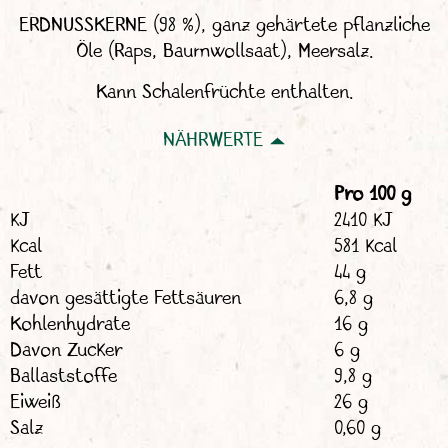
ERDNUSSKERNE (98 %), ganz gehärtete pflanzliche
Öle (Raps, Baumwollsaat), Meersalz.
Kann Schalenfrüchte enthalten.
NÄHRWERTE
Pro 100 g
kJ
2410 kJ
kcal
581 kcal
Fett
44 g
davon gesättigte Fettsäuren
6,8 g
Kohlenhydrate
16 g
Davon Zucker
6 g
Ballaststoffe
9,8 g
Eiweiß
26 g
Salz
0,60 g