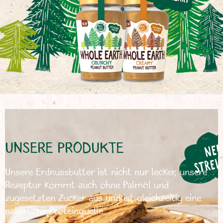
UNSERE PRODUKTE
Unsere Erdnussbutter ist nicht nur lecker, unsere
Rezeptur kommt auch ohne Palmöl und
zugesetzten Zucker aus und ist gleichzeitig eine
natürliche Proteinquelle.