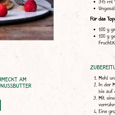
375 ml 
Ungesal
Für das Top
100 g g
100 g g
Frucht
ZUBEREIT
Mehl un
HMECKT AM
In der 
DNUSSBUTTER
bis auf 
Mit ein
verrühr
Eine gr