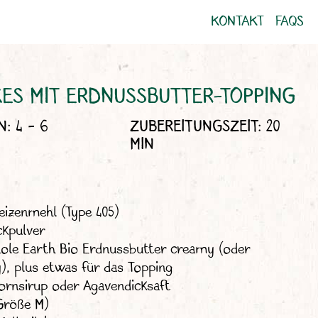
KONTAKT
FAQS
ES MIT ERDNUSSBUTTER-TOPPING
: 4 - 6
ZUBEREITUNGSZEIT: 20
MIN
eizenmehl (Type 405)
ckpulver
ole Earth Bio Erdnussbutter creamy (oder
), plus etwas für das Topping
ornsirup oder Agavendicksaft
(Größe M)