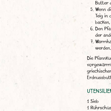
Butter 
Wenn di
Teig in
backen,
Den Pfa
der and
Warmhal
werden.
Die Pfannku
vorgewärmte
griechisch
Erdnussbut
UTENSILIE
1 Sieb
1 Rührschüs