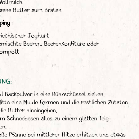
Vollmilch
zene Butter zum Braten
ping
riechischer Joghurt
emischte Beeren, Beerenkonfitüre oder
kompott
UNG:
d Backpulver in eine Rührschüssel sieben.
Mitte eine Mulde formen und die restlichen Zutaten
die Butter hineingeben.
em Schneebesen alles zu einem glatten Teig
en.
oße Pfanne bei mittlerer Hitze erhitzen und etwas