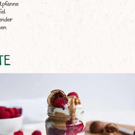
tpfanne
fel
ender
sen
TE