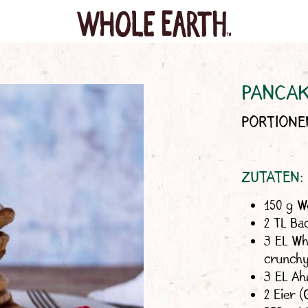
PANCAK
PORTIONEN
ZUTATEN:
150 g W
2 TL Ba
3 EL Wh
crunchy
3 EL Ah
2 Eier 