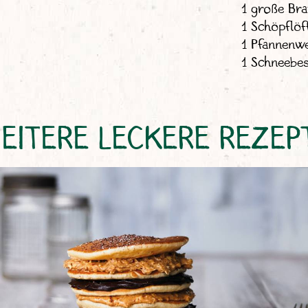
1 große Bra
1 Schöpflöf
1 Pfannenw
1 Schneebe
EITERE LECKERE REZEP